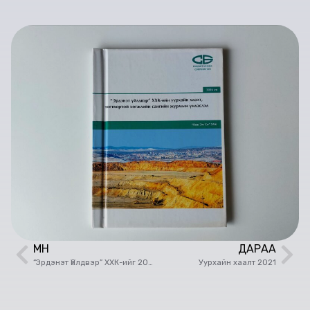
ӨМНӨ
ДАРАА
“Эрдэнэт Үйлдвэр” ХХК-ийг 2016-2025 онд хөгжүүлэх хаалт-хөгжлийн концепци боловсруулахтай холбоотой нийгэм эдийн засгийн үнэлгээний суурь судалгаа
Уурхайн хаалт 2021