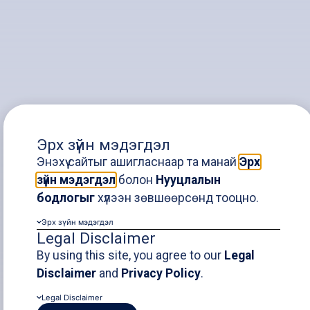
“Эрдэнэт үйлдвэр”
Эрх зүйн мэдэгдэл
Энэхүү сайтыг ашигласнаар та манай
Эрх
ХХК-ийн уурхайн
зүйн мэдэгдэл
болон
Нууцлалын
бодлогыг
хүлээн зөвшөөрсөнд тооцно.
хаалт, тогтвортой
Эрх зүйн мэдэгдэл
хөгжлийн сангийн
Legal Disclaimer
By using this site, you agree to our
Legal
журмын үндэслэл
Disclaimer
and
Privacy Policy
.
Legal Disclaimer