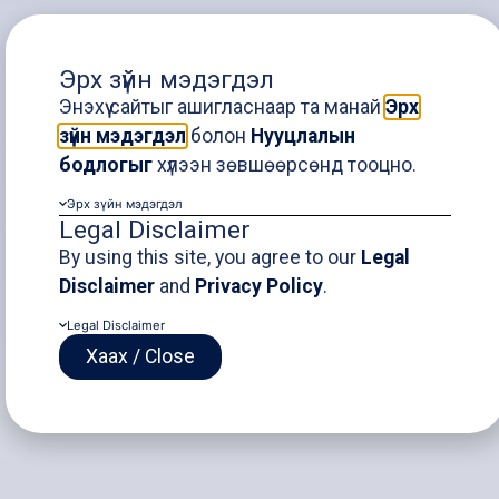
Preliminary Study on
Эрх зүйн мэдэгдэл
the Implementation
Энэхүү сайтыг ашигласнаар та манай
Эрх
зүйн мэдэгдэл
болон
Нууцлалын
of a Closure
бодлогыг
хүлээн зөвшөөрсөнд тооцно.
Management
Эрх зүйн мэдэгдэл
Legal Disclaimer
System for “Erdenet
By using this site, you agree to our
Legal
Disclaimer
and
Privacy Policy
.
Mining Corporation”
Legal Disclaimer
Хаах / Close