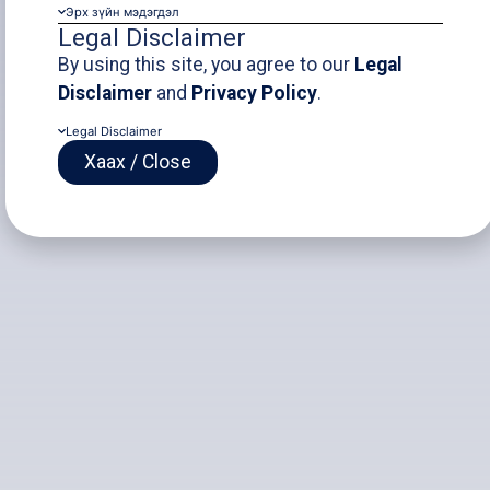
Salhit Mine of
Эрх зүйн мэдэгдэл
Legal Disclaimer
“Erdenes Silver
By using this site, you agree to our
Legal
Disclaimer
and
Privacy Policy
.
Resource” LLC
Legal Disclaimer
Хаах / Close