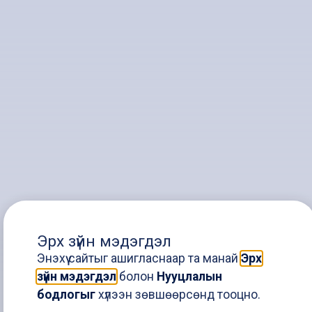
Model Project for
Эрх зүйн мэдэгдэл
Developing the
Энэхүү сайтыг ашигласнаар та манай
Эрх
зүйн мэдэгдэл
болон
Нууцлалын
Closure Plan of the
бодлогыг
хүлээн зөвшөөрсөнд тооцно.