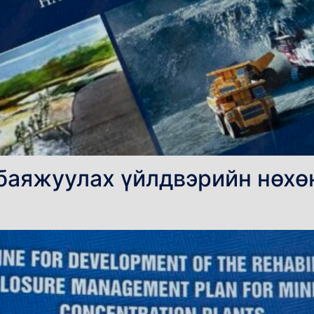
баяжуулах үйлдвэрийн нөхөн