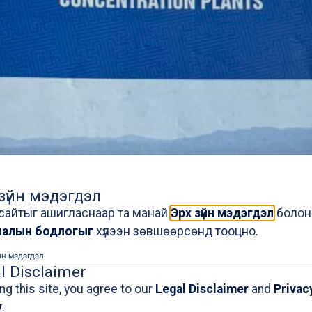
зүйн мэдэгдэл
ү сайтыг ашигласнаар та манай
Эрх зүйн мэдэгдэл
болон
лалын бодлогыг
хүлээн зөвшөөрсөнд тооцно.
йн мэдэгдэл
l Disclaimer
ng this site, you agree to our
Legal Disclaimer
and
Privac
y
.