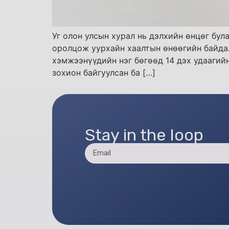
Уг олон улсын хурал нь дэлхийн өнцөг бул
оролцож уурхайн хаалтын өнөөгийн байда
хэмжээнүүдийн нэг бөгөөд 14 дэх удаагий
зохион байгуулсан ба […]
Stay in the loop