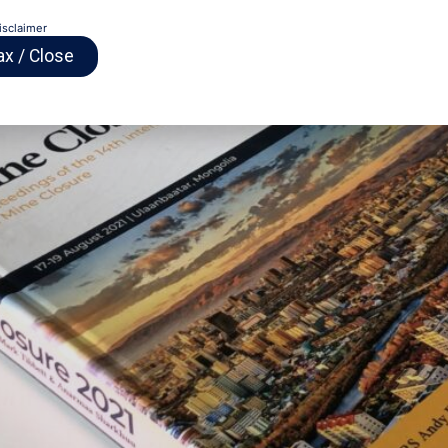
isclaimer
ах / Close