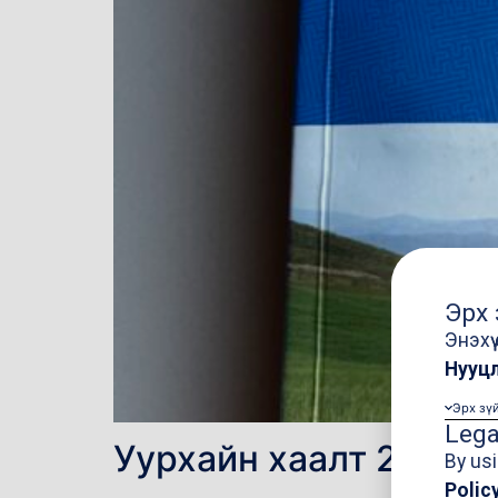
Эрх 
Энэхү
Нууц
Эрх зү
Lega
Уурхайн хаалт 2021
By usi
Polic