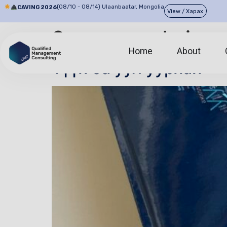
(08/10 - 08/14) Ulaanbaatar, Mongolia
CAVING 2026
View / Харах
Зохиогч:
admin
Home
About
Түүх ба уул уурхай