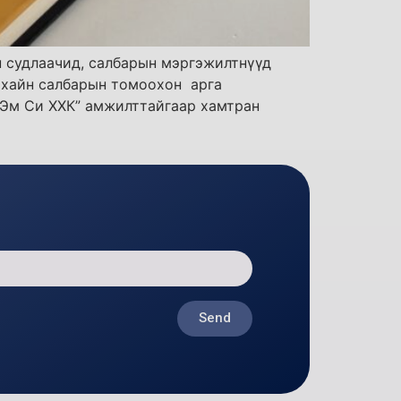
эн судлаачид, салбарын мэргэжилтнүүд
рхайн салбарын томоохон арга
ю Эм Си ХХК” амжилттайгаар хамтран
Send