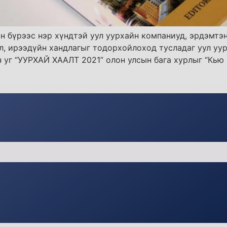
ан бүрээс нэр хүндтэй уул уурхайн компаниуд, эрдэмт
л, ирээдүйн хандлагыг тодорхойлоход тусладаг уул уу
н уг “УУРХАЙ ХААЛТ 2021” олон улсын бага хурлыг “Кь