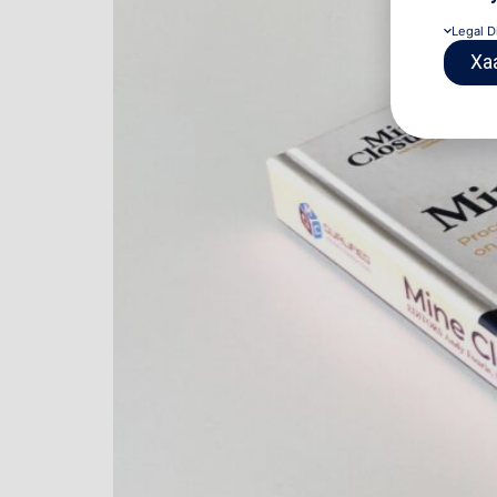
Legal D
Ха